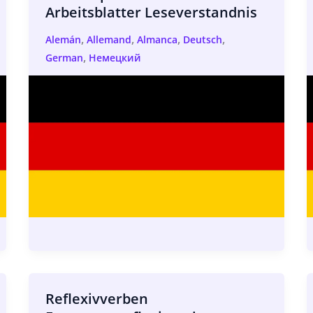
Arbeitsblatter Leseverstandnis
,
,
,
,
Alemán
Allemand
Almanca
Deutsch
,
German
Немецкий
Reflexivverben