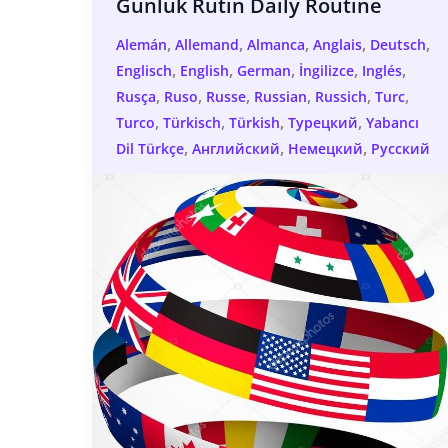
Günlük Rutin Daily Routine
,
,
,
,
,
Alemán
Allemand
Almanca
Anglais
Deutsch
,
,
,
,
,
Englisch
English
German
İngilizce
Inglés
,
,
,
,
,
,
Rusça
Ruso
Russe
Russian
Russich
Turc
,
,
,
,
Turco
Türkisch
Türkish
Tурецкий
Yabancı
,
,
,
Dil Türkçe
Английский
Немецкий
Русский