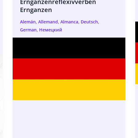
Ernganzenreflexivverben
Ernganzen
,
,
,
,
Alemán
Allemand
Almanca
Deutsch
,
German
Немецкий