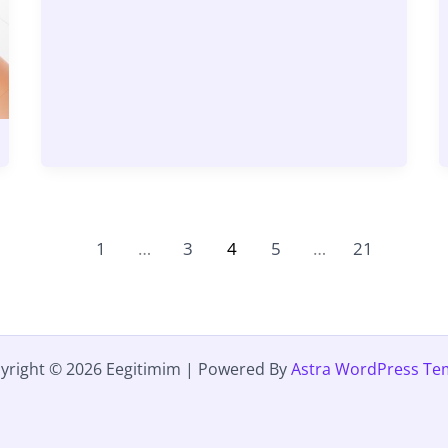
1
…
3
4
5
…
21
yright © 2026 Eegitimim | Powered By
Astra WordPress Te