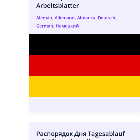
Arbeitsblatter
,
,
,
,
Alemán
Allemand
Almanca
Deutsch
,
German
Немецкий
Распорядок Дня Tagesablauf