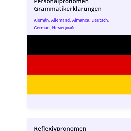
Personalpronomen
Grammatikerklarungen
,
,
,
,
Alemán
Allemand
Almanca
Deutsch
,
German
Немецкий
Reflexivpronomen