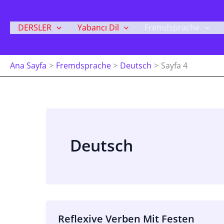
İçeriğe
Atla
DERSLER
Yabancı Dil
Fremdsprache
Ana Sayfa
Fremdsprache
Deutsch
Sayfa 4
Deutsch
Reflexive Verben Mit Festen