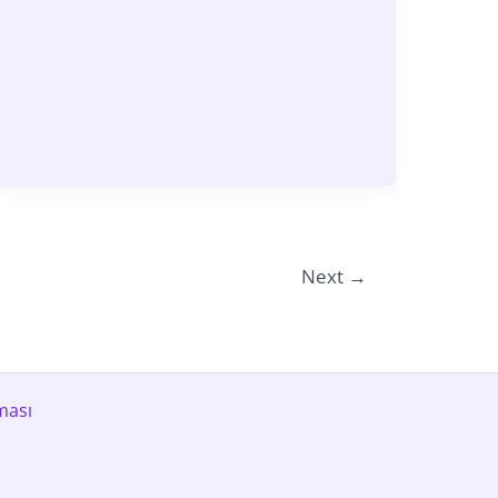
Next
→
ması