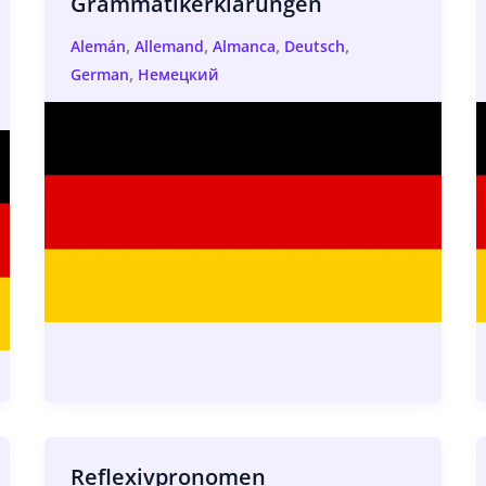
Grammatikerklarungen
,
,
,
,
Alemán
Allemand
Almanca
Deutsch
,
German
Немецкий
Reflexivpronomen