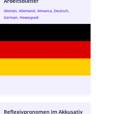
Arbeitsblatter
,
,
,
,
Alemán
Allemand
Almanca
Deutsch
,
German
Немецкий
Reflexivpronomen Im Akkusativ