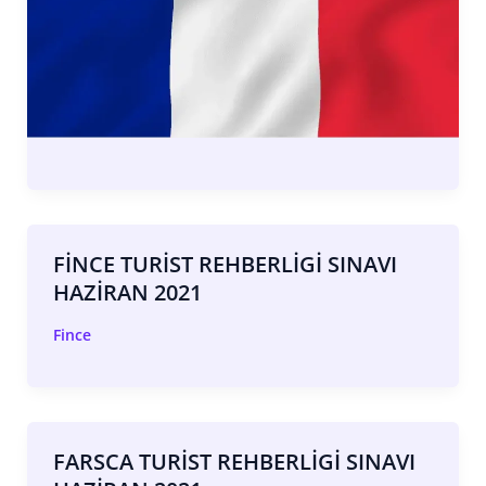
FİNCE TURİST REHBERLİGİ SINAVI
HAZİRAN 2021
Fince
FARSCA TURİST REHBERLİGİ SINAVI