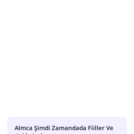
Almca Şimdi Zamandada Fiiller Ve