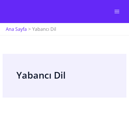
İçeriğe
Atla
Ana Sayfa
Yabancı Dil
Yabancı Dil