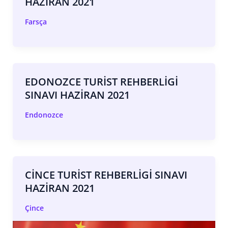
HAZİRAN 2021
Farsça
EDONOZCE TURİST REHBERLİGİ
SINAVI HAZİRAN 2021
Endonozce
CİNCE TURİST REHBERLİGİ SINAVI
HAZİRAN 2021
Çince