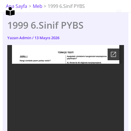
İçeriğe
Ana Sayfa
Meb
1999 6.Sinif PYBS
Atla
1999 6.Sinif PYBS
Yazan
Admin
/
13 Mayıs 2026