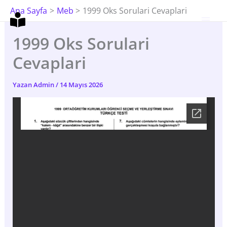
İçeriğe
Ana Sayfa
Meb
1999 Oks Sorulari Cevaplari
Atla
1999 Oks Sorulari
Cevaplari
Yazan
Admin
/
14 Mayıs 2026