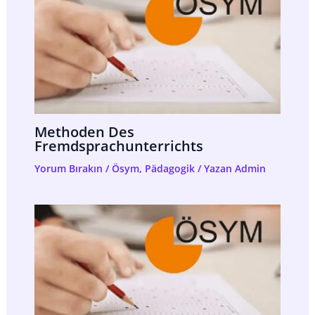
Methoden Des
Fremdsprachunterrichts
Yorum Bırakın
/
Ösym
,
Pädagogik
/ Yazan
Admin