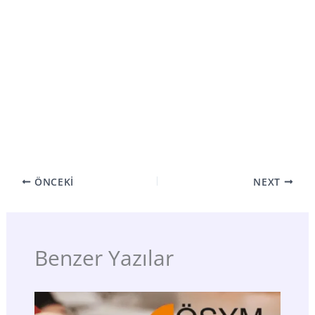
ÖNCEKI
NEXT
Benzer Yazılar