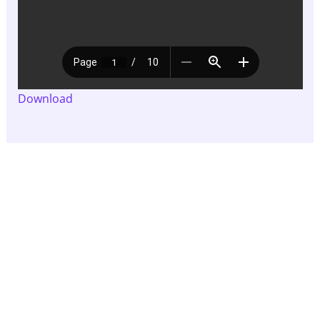
Download