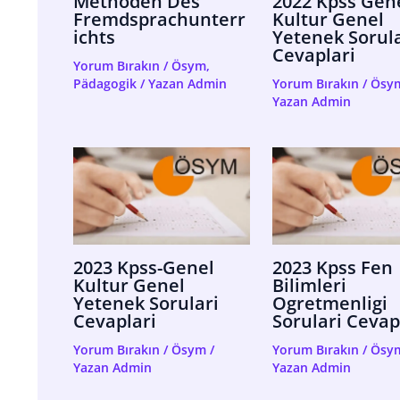
Methoden Des
2022 Kpss Gen
Fremdsprachunterr
Kultur Genel
Ichts
Yetenek Sorula
Cevaplari
Yorum Bırakın
/
Ösym
,
Pädagogik
/ Yazan
Admin
Yorum Bırakın
/
Ösy
Yazan
Admin
2023 Kpss-Genel
2023 Kpss Fen
Kultur Genel
Bilimleri
Yetenek Sorulari
Ogretmenligi
Cevaplari
Sorulari Cevap
Yorum Bırakın
/
Ösym
/
Yorum Bırakın
/
Ösy
Yazan
Admin
Yazan
Admin