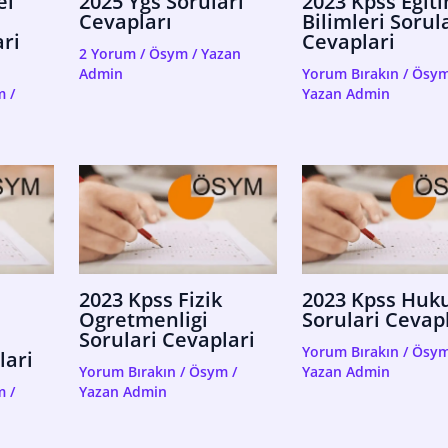
el
2025 Ygs Soruları
2023 Kpss Egit
Cevapları
Bilimleri Sorul
ri
Cevaplari
2 Yorum
/
Ösym
/ Yazan
Admin
Yorum Bırakın
/
Ösy
m
/
Yazan
Admin
2023 Kpss Fizik
2023 Kpss Huk
Ogretmenligi
Sorulari Cevap
Sorulari Cevaplari
Yorum Bırakın
/
Ösy
lari
Yorum Bırakın
/
Ösym
/
Yazan
Admin
m
/
Yazan
Admin