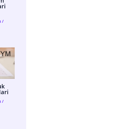
im
ari
m
/
uk
lari
m
/