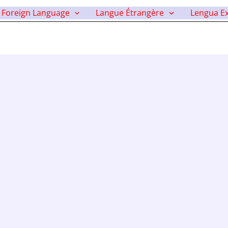
i
Foreign Language
Langue Étrangère
Lengua Ex