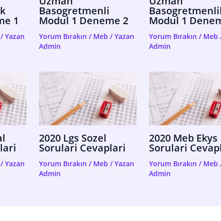
Uzman
Uzman
k
Basogretmenli
Basogretmenli
me 1
Modul 1 Deneme 2
Modul 1 Dene
/ Yazan
Yorum Bırakın
/
Meb
/ Yazan
Yorum Bırakın
/
Meb
Admin
Admin
al
2020 Lgs Sozel
2020 Meb Ekys
lari
Sorulari Cevaplari
Sorulari Cevap
/ Yazan
Yorum Bırakın
/
Meb
/ Yazan
Yorum Bırakın
/
Meb
Admin
Admin