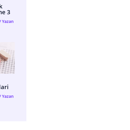
k
me 3
/ Yazan
lari
/ Yazan