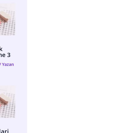
k
me 3
/ Yazan
lari