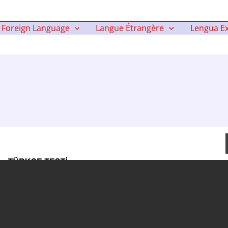
Foreign Language
Langue Étrangère
Lengua Ex