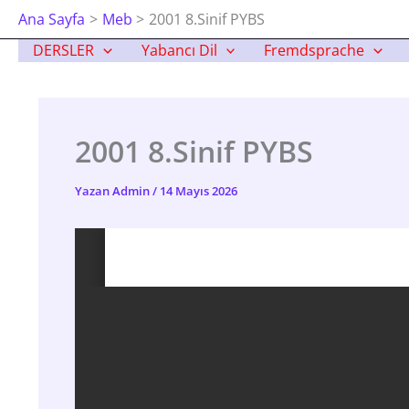
İçeriğe
Ana Sayfa
Meb
2001 8.Sinif PYBS
Atla
DERSLER
Yabancı Dil
Fremdsprache
2001 8.Sinif PYBS
Yazan
Admin
/
14 Mayıs 2026