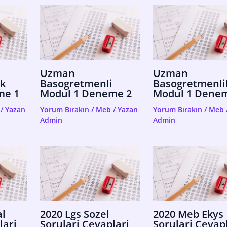
Uzman
Uzman
k
Basogretmenli
Basogretmenli
me 1
Modul 1 Deneme 2
Modul 1 Dene
/ Yazan
Yorum Bırakın
/
Meb
/ Yazan
Yorum Bırakın
/
Meb
Admin
Admin
al
2020 Lgs Sozel
2020 Meb Ekys
lari
Sorulari Cevaplari
Sorulari Cevap