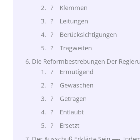
? Klemmen
? Leitungen
? Berücksichtigungen
? Tragweiten
Die Reformbestrebungen Der Regier
? Ermutigend
? Gewaschen
? Getragen
? Entlaubt
? Ersetzt
Der Ausschuß Erklärte Sein —-, Inde