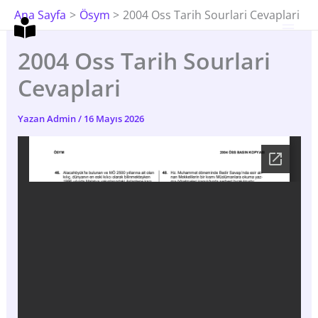
İçeriğe
Ana Sayfa
Ösym
2004 Oss Tarih Sourlari Cevaplari
Atla
2004 Oss Tarih Sourlari
Cevaplari
Yazan
Admin
/
16 Mayıs 2026