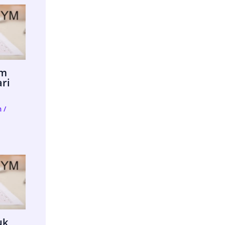
im
ari
m
/
uk