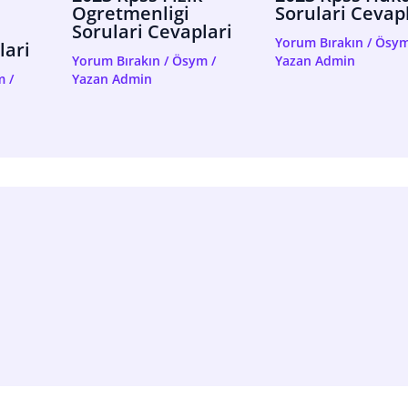
Ogretmenligi
Sorulari Cevap
Sorulari Cevaplari
Yorum Bırakın
/
Ösy
lari
Yorum Bırakın
/
Ösym
/
Yazan
Admin
m
/
Yazan
Admin