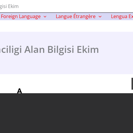
gisi Ekim
Foreign Language
Langue Étrangère
Lengua Ex
ligi Alan Bilgisi Ekim