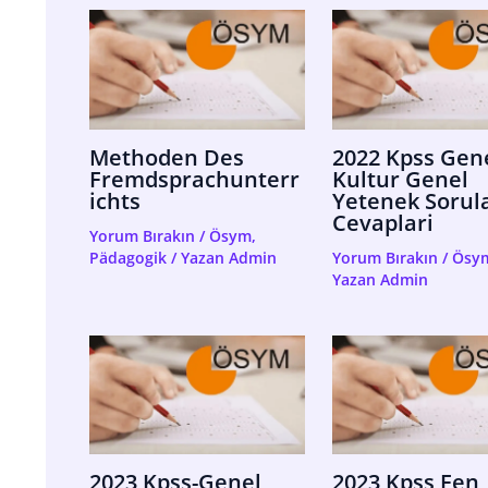
Methoden Des
2022 Kpss Gen
Fremdsprachunterr
Kultur Genel
Ichts
Yetenek Sorula
Cevaplari
Yorum Bırakın
/
Ösym
,
Pädagogik
/ Yazan
Admin
Yorum Bırakın
/
Ösy
Yazan
Admin
2023 Kpss-Genel
2023 Kpss Fen