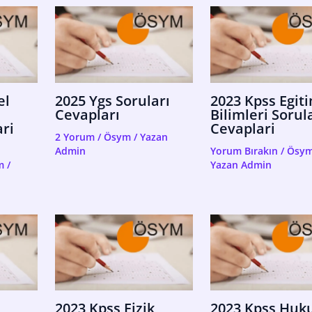
el
2025 Ygs Soruları
2023 Kpss Egit
Cevapları
Bilimleri Sorul
ri
Cevaplari
2 Yorum
/
Ösym
/ Yazan
Admin
Yorum Bırakın
/
Ösy
m
/
Yazan
Admin
2023 Kpss Fizik
2023 Kpss Huk