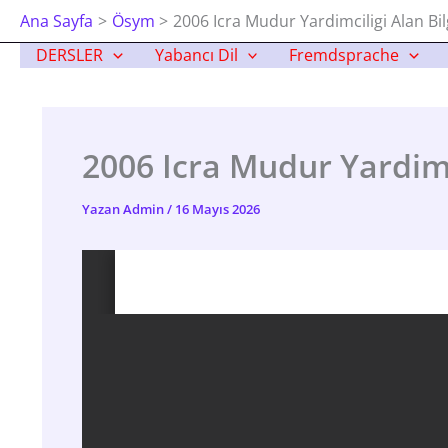
İçeriğe
Ana Sayfa
Ösym
2006 Icra Mudur Yardimciligi Alan Bil
Atla
DERSLER
Yabancı Dil
Fremdsprache
2006 Icra Mudur Yardimci
Yazan
Admin
/
16 Mayıs 2026