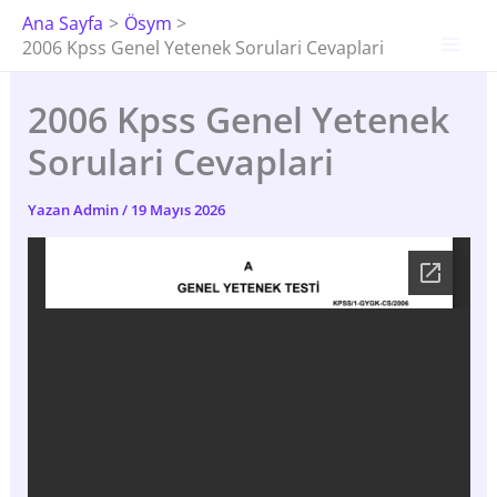
İçeriğe
Ana Sayfa
Ösym
Atla
2006 Kpss Genel Yetenek Sorulari Cevaplari
2006 Kpss Genel Yetenek
Sorulari Cevaplari
Yazan
Admin
/
19 Mayıs 2026