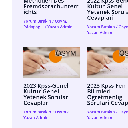
Methoden Des
2022 Kpss Gen
Fremdsprachunterr
Kultur Genel
Ichts
Yetenek Sorula
Cevaplari
Yorum Bırakın
/
Ösym
,
Pädagogik
/ Yazan
Admin
Yorum Bırakın
/
Ösy
Yazan
Admin
2023 Kpss-Genel
2023 Kpss Fen
Kultur Genel
Bilimleri
Yetenek Sorulari
Ogretmenligi
Cevaplari
Sorulari Cevap
Yorum Bırakın
/
Ösym
/
Yorum Bırakın
/
Ösy
Yazan
Admin
Yazan
Admin