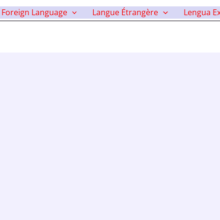
i
Foreign Language
Langue Étrangère
Lengua Ex