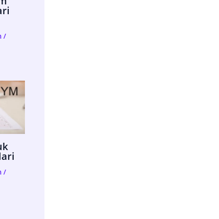
im
ari
m
/
uk
lari
m
/