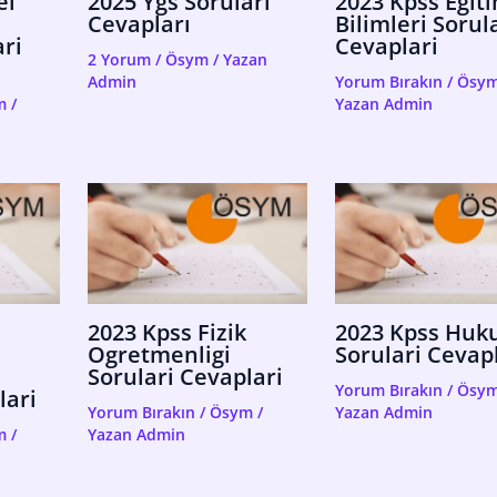
el
2025 Ygs Soruları
2023 Kpss Egit
Cevapları
Bilimleri Sorul
ri
Cevaplari
2 Yorum
/
Ösym
/ Yazan
Admin
Yorum Bırakın
/
Ösy
m
/
Yazan
Admin
2023 Kpss Fizik
2023 Kpss Huk
Ogretmenligi
Sorulari Cevap
Sorulari Cevaplari
Yorum Bırakın
/
Ösy
lari
Yorum Bırakın
/
Ösym
/
Yazan
Admin
m
/
Yazan
Admin