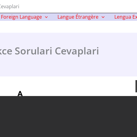
Cevaplari
Foreign Language
Langue Étrangère
Lengua Ex
ce Sorulari Cevaplari