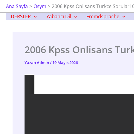
İçeriğe
Ana Sayfa
Ösym
2006 Kpss Onlisans Turkce Sorulari 
Atla
DERSLER
Yabancı Dil
Fremdsprache
2006 Kpss Onlisans Turk
Yazan
Admin
/
19 Mayıs 2026