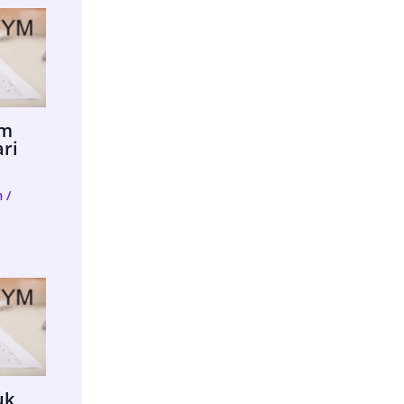
im
ari
m
/
uk