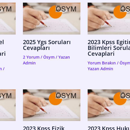
el
2025 Ygs Soruları
2023 Kpss Egit
Cevapları
Bilimleri Sorul
ri
Cevaplari
2 Yorum
/
Ösym
/ Yazan
Admin
Yorum Bırakın
/
Ösy
m
/
Yazan
Admin
2023 Kpss Fizik
2023 Kpss Huk