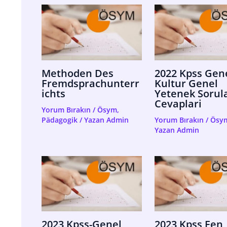
Methoden Des
2022 Kpss Gen
Fremdsprachunterr
Kultur Genel
Ichts
Yetenek Sorula
Cevaplari
Yorum Bırakın
/
Ösym
,
Pädagogik
/ Yazan
Admin
Yorum Bırakın
/
Ösy
Yazan
Admin
2023 Kpss-Genel
2023 Kpss Fen