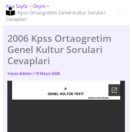
İçeriğe
Ana Sayfa
Ösym
Atla
2006 Kpss Ortaogretim Genel Kultur Sorulari
Cevaplari
2006 Kpss Ortaogretim
Genel Kultur Sorulari
Cevaplari
Yazan
Admin
/
19 Mayıs 2026