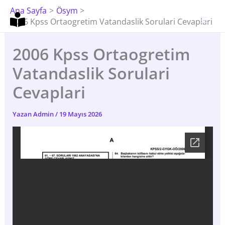
İçeriğe
Ana Sayfa
Ösym
Atla
2006 Kpss Ortaogretim Vatandaslik Sorulari Cevaplari
2006 Kpss Ortaogretim
Vatandaslik Sorulari
Cevaplari
Yazan
Admin
/
19 Mayıs 2026