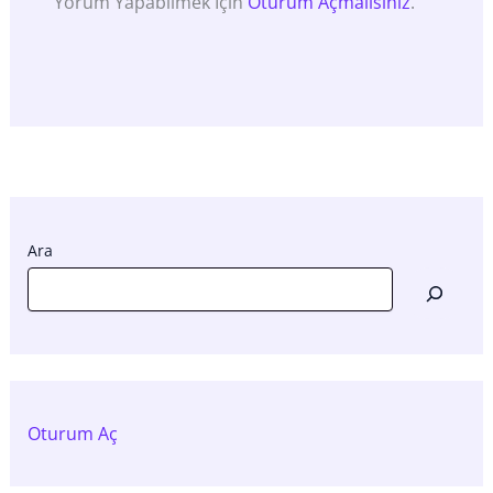
Yorum Yapabilmek Için
Oturum Açmalısınız
.
Ara
Oturum Aç