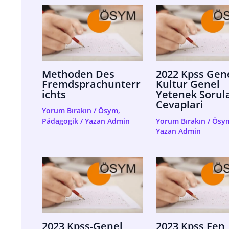
Methoden Des
2022 Kpss Gen
Fremdsprachunterr
Kultur Genel
Ichts
Yetenek Sorula
Cevaplari
Yorum Bırakın
/
Ösym
,
Pädagogik
/ Yazan
Admin
Yorum Bırakın
/
Ösy
Yazan
Admin
2023 Kpss-Genel
2023 Kpss Fen