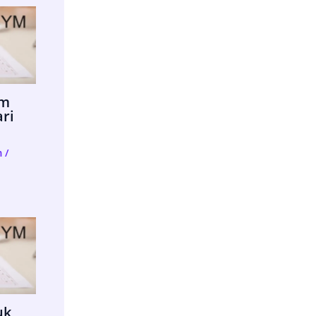
im
ari
m
/
uk