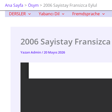
İçeriğe
Ana Sayfa
Ösym
2006 Sayistay Fransizca Eylul
Atla
DERSLER
Yabancı Dil
Fremdsprache
2006 Sayistay Fransizca 
Yazan
Admin
/
20 Mayıs 2026