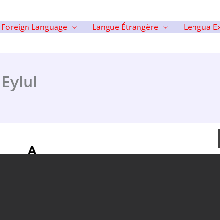
Foreign Language
Langue Étrangère
Lengua Ex
Eylul