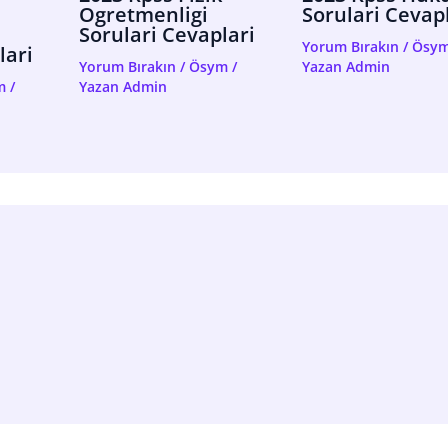
Ogretmenligi
Sorulari Cevap
Sorulari Cevaplari
Yorum Bırakın
/
Ösy
lari
Yorum Bırakın
/
Ösym
/
Yazan
Admin
m
/
Yazan
Admin