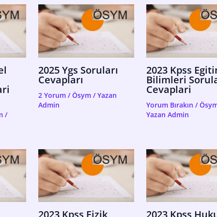
el
2025 Ygs Soruları
2023 Kpss Egit
Cevapları
Bilimleri Sorul
ri
Cevaplari
2 Yorum
/
Ösym
/ Yazan
Admin
Yorum Bırakın
/
Ösy
m
/
Yazan
Admin
2023 Kpss Fizik
2023 Kpss Huk