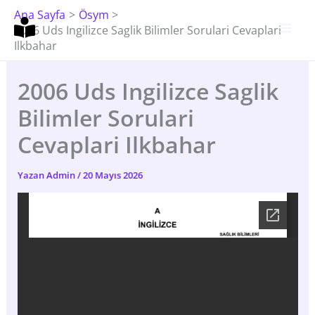
İçeriğe
Ana Sayfa
Ösym
Atla
2006 Uds Ingilizce Saglik Bilimler Sorulari Cevaplari
Ilkbahar
2006 Uds Ingilizce Saglik
Bilimler Sorulari
Cevaplari Ilkbahar
Yazan
Admin
/
20 Mayıs 2026