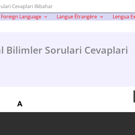
rulari Cevaplari Ilkbahar
Foreign Language
Langue Étrangère
Lengua Ex
l Bilimler Sorulari Cevaplari