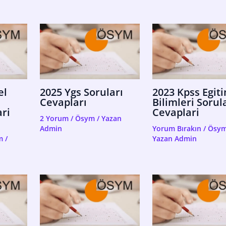
el
2025 Ygs Soruları
2023 Kpss Egit
Cevapları
Bilimleri Sorul
ri
Cevaplari
2 Yorum
/
Ösym
/ Yazan
Admin
Yorum Bırakın
/
Ösy
m
/
Yazan
Admin