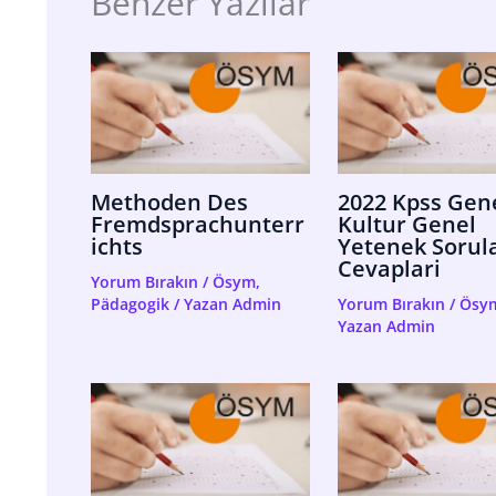
Benzer Yazılar
Methoden Des
2022 Kpss Gen
Fremdsprachunterr
Kultur Genel
Ichts
Yetenek Sorula
Cevaplari
Yorum Bırakın
/
Ösym
,
Pädagogik
/ Yazan
Admin
Yorum Bırakın
/
Ösy
Yazan
Admin