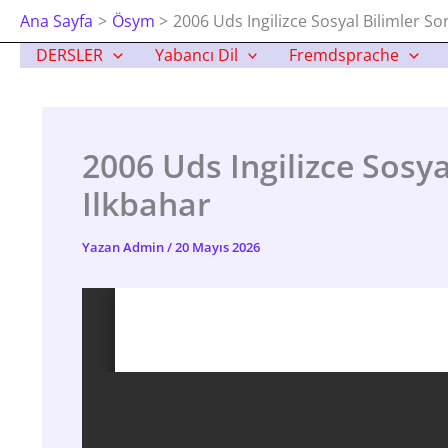
İçeriğe
Ana Sayfa
Ösym
2006 Uds Ingilizce Sosyal Bilimler So
Atla
DERSLER
Yabancı Dil
Fremdsprache
2006 Uds Ingilizce Sosya
Ilkbahar
Yazan
Admin
/
20 Mayıs 2026