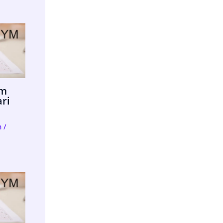
im
ari
m
/