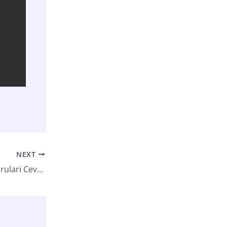
NEXT
2006 Uds Ingilizce Sosyal Bilimler Sorulari Cevaplari Sonbahar