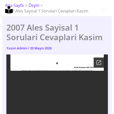
İçeriğe
Ana Sayfa
Ösym
Atla
2007 Ales Sayisal 1 Sorulari Cevaplari Kasim
2007 Ales Sayisal 1
Sorulari Cevaplari Kasim
Yazan
Admin
/
20 Mayıs 2026