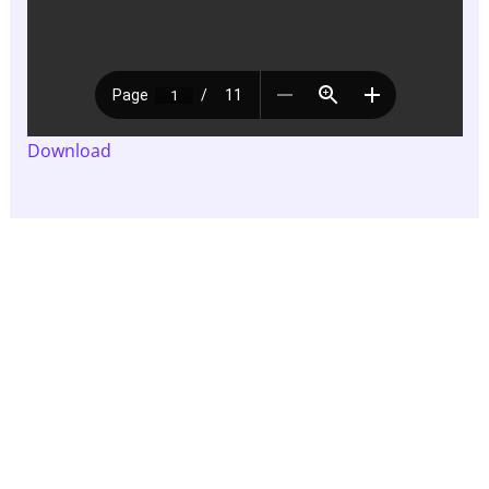
Download