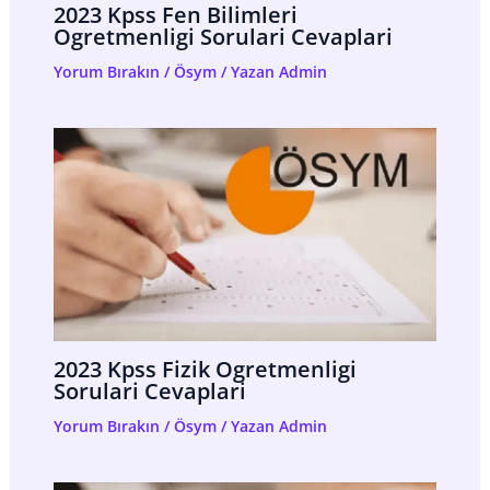
2023 Kpss Fen Bilimleri
Ogretmenligi Sorulari Cevaplari
Yorum Bırakın
/
Ösym
/ Yazan
Admin
2023 Kpss Fizik Ogretmenligi
Sorulari Cevaplari
Yorum Bırakın
/
Ösym
/ Yazan
Admin