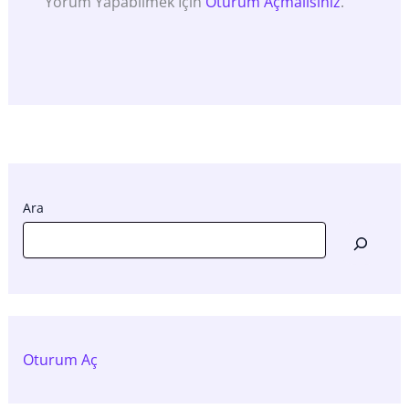
Yorum Yapabilmek Için
Oturum Açmalısınız
.
Ara
Oturum Aç