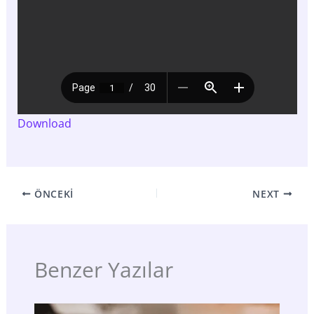
Download
ÖNCEKI
NEXT
Benzer Yazılar