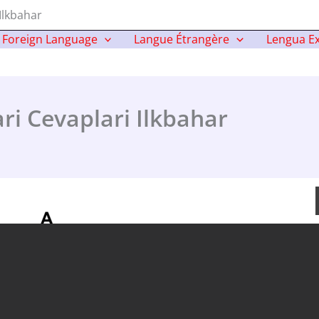
Ilkbahar
Foreign Language
Langue Étrangère
Lengua Ex
ri Cevaplari Ilkbahar