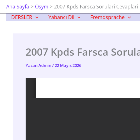
İçeriğe
Ana Sayfa
Ösym
2007 Kpds Farsca Sorulari Cevaplari 
Atla
DERSLER
Yabancı Dil
Fremdsprache
2007 Kpds Farsca Sorula
Yazan
Admin
/
22 Mayıs 2026