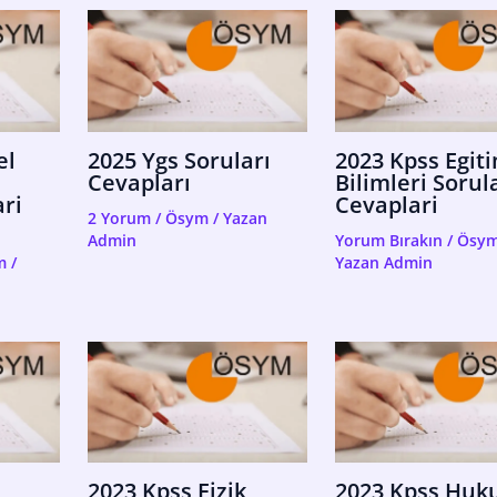
el
2025 Ygs Soruları
2023 Kpss Egit
Cevapları
Bilimleri Sorul
ri
Cevaplari
2 Yorum
/
Ösym
/ Yazan
Admin
Yorum Bırakın
/
Ösy
m
/
Yazan
Admin
2023 Kpss Fizik
2023 Kpss Huk