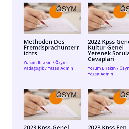
Methoden Des
2022 Kpss Gen
Fremdsprachunterr
Kultur Genel
Ichts
Yetenek Sorula
Cevaplari
Yorum Bırakın
/
Ösym
,
Pädagogik
/ Yazan
Admin
Yorum Bırakın
/
Ösy
Yazan
Admin
2023 Kpss-Genel
2023 Kpss Fen