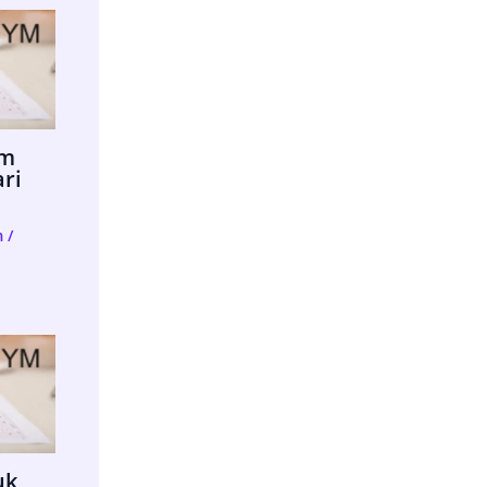
im
ari
m
/
uk