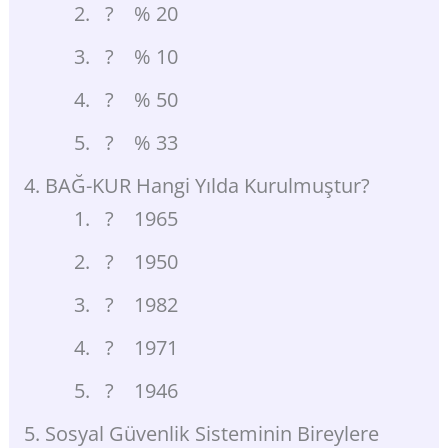
? % 20
? % 10
? % 50
? % 33
BAĞ-KUR Hangi Yılda Kurulmuştur?
? 1965
? 1950
? 1982
? 1971
? 1946
Sosyal Güvenlik Sisteminin Bireylere