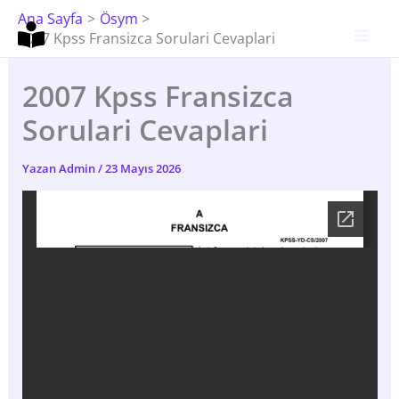
İçeriğe
Ana Sayfa
Ösym
Atla
2007 Kpss Fransizca Sorulari Cevaplari
2007 Kpss Fransizca
Sorulari Cevaplari
Yazan
Admin
/
23 Mayıs 2026