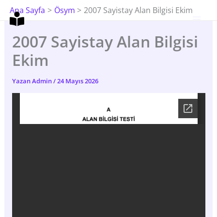
İçeriğe
Ana Sayfa
Ösym
2007 Sayistay Alan Bilgisi Ekim
Atla
2007 Sayistay Alan Bilgisi
Ekim
Yazan
Admin
/
24 Mayıs 2026