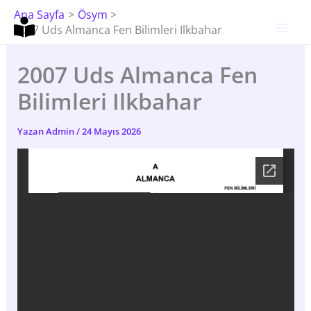
İçeriğe
Ana Sayfa
Ösym
Atla
2007 Uds Almanca Fen Bilimleri Ilkbahar
2007 Uds Almanca Fen
Bilimleri Ilkbahar
Yazan
Admin
/
24 Mayıs 2026