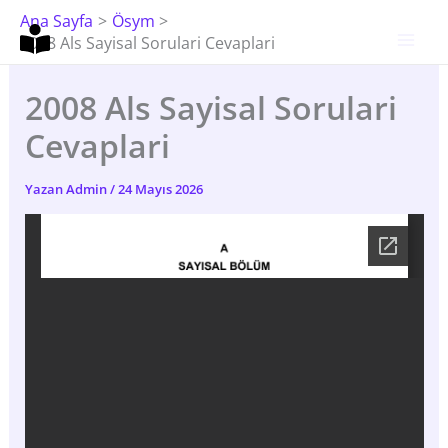
İçeriğe
Ana Sayfa
Ösym
Atla
2008 Als Sayisal Sorulari Cevaplari
2008 Als Sayisal Sorulari
Cevaplari
Yazan
Admin
/
24 Mayıs 2026