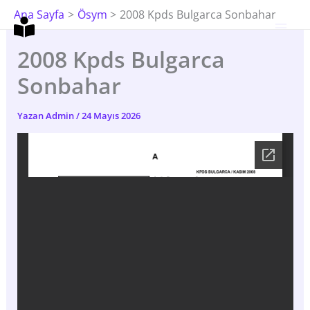
İçeriğe
Ana Sayfa
Ösym
2008 Kpds Bulgarca Sonbahar
Atla
2008 Kpds Bulgarca
Sonbahar
Yazan
Admin
/
24 Mayıs 2026