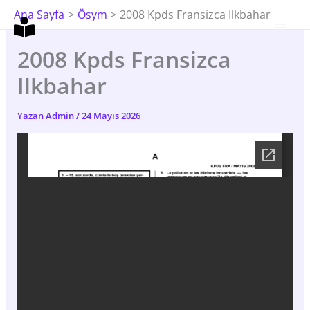
İçeriğe
Ana Sayfa
Ösym
2008 Kpds Fransizca Ilkbahar
Atla
2008 Kpds Fransizca
Ilkbahar
Yazan
Admin
/
24 Mayıs 2026