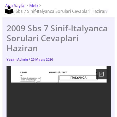
İçeriğe
Ana Sayfa
Meb
Atla
2009 Sbs 7 Sinif-Italyanca Sorulari Cevaplari Haziran
2009 Sbs 7 Sinif-Italyanca
Sorulari Cevaplari
Haziran
Yazan
Admin
/
25 Mayıs 2026