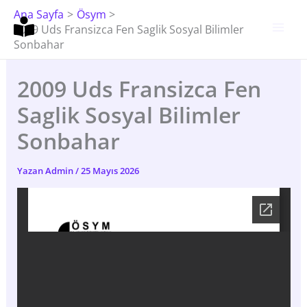
İçeriğe
Ana Sayfa
Ösym
Atla
2009 Uds Fransizca Fen Saglik Sosyal Bilimler
Sonbahar
2009 Uds Fransizca Fen
Saglik Sosyal Bilimler
Sonbahar
Yazan
Admin
/
25 Mayıs 2026