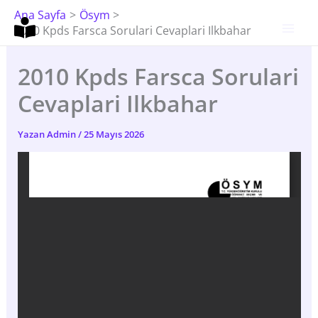
İçeriğe
Ana Sayfa
Ösym
Atla
2010 Kpds Farsca Sorulari Cevaplari Ilkbahar
2010 Kpds Farsca Sorulari
Cevaplari Ilkbahar
Yazan
Admin
/
25 Mayıs 2026