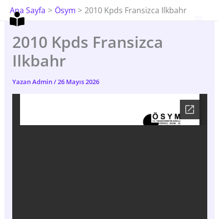
İçeriğe
Ana Sayfa
Ösym
2010 Kpds Fransizca Ilkbahr
Atla
2010 Kpds Fransizca
Ilkbahr
Yazan
Admin
/
26 Mayıs 2026