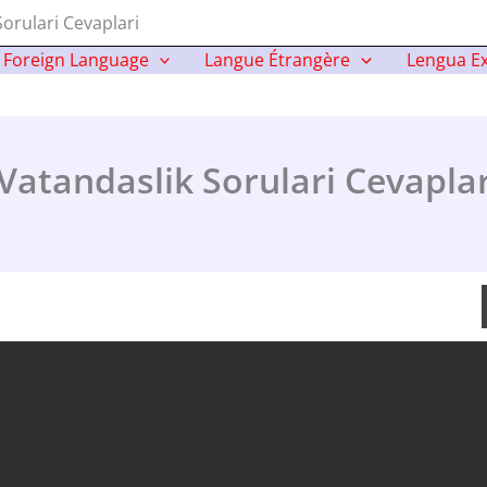
orulari Cevaplari
Foreign Language
Langue Étrangère
Lengua Ex
Vatandaslik Sorulari Cevaplar