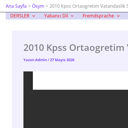
İçeriğe
Ana Sayfa
Ösym
2010 Kpss Ortaogretim Vatandaslik S
Atla
DERSLER
Yabancı Dil
Fremdsprache
2010 Kpss Ortaogretim 
Yazan
Admin
/
27 Mayıs 2026