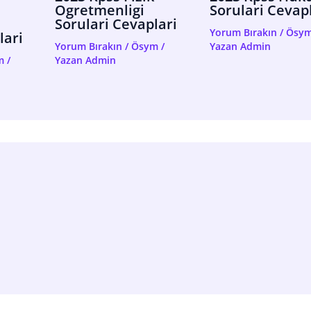
Ogretmenligi
Sorulari Cevap
Sorulari Cevaplari
Yorum Bırakın
/
Ösy
lari
Yorum Bırakın
/
Ösym
/
Yazan
Admin
m
/
Yazan
Admin