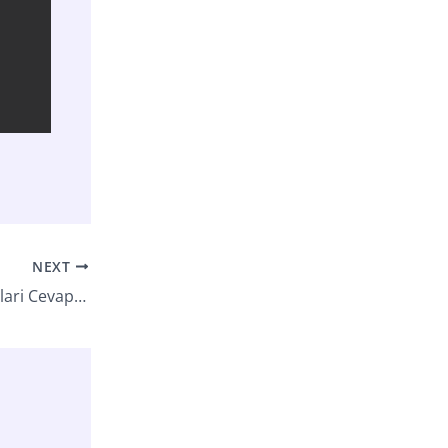
NEXT
2010 Kpss Ortaogretim Turkce Sorulari Cevaplari