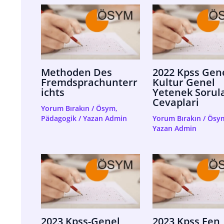
Methoden Des
2022 Kpss Gen
Fremdsprachunterr
Kultur Genel
Ichts
Yetenek Sorula
Cevaplari
Yorum Bırakın
/
Ösym
,
Pädagogik
/ Yazan
Admin
Yorum Bırakın
/
Ösy
Yazan
Admin
2023 Kpss-Genel
2023 Kpss Fen