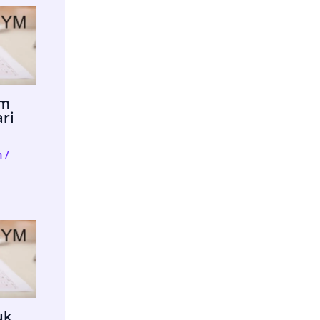
im
ari
m
/
uk