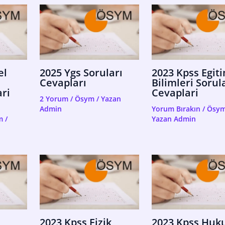
el
2025 Ygs Soruları
2023 Kpss Egit
Cevapları
Bilimleri Sorul
ri
Cevaplari
2 Yorum
/
Ösym
/ Yazan
Admin
Yorum Bırakın
/
Ösy
m
/
Yazan
Admin
2023 Kpss Fizik
2023 Kpss Huk