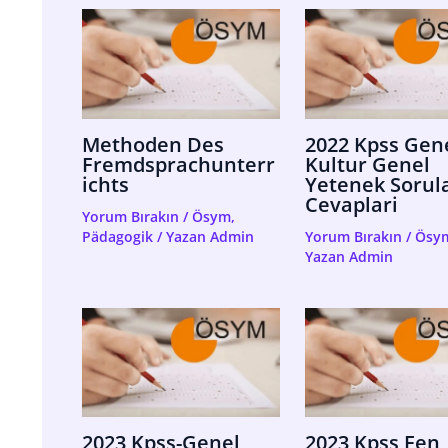
Methoden Des
2022 Kpss Gen
Fremdsprachunterr
Kultur Genel
Ichts
Yetenek Sorula
Cevaplari
Yorum Bırakın
/
Ösym
,
Pädagogik
/ Yazan
Admin
Yorum Bırakın
/
Ösy
Yazan
Admin
2023 Kpss-Genel
2023 Kpss Fen