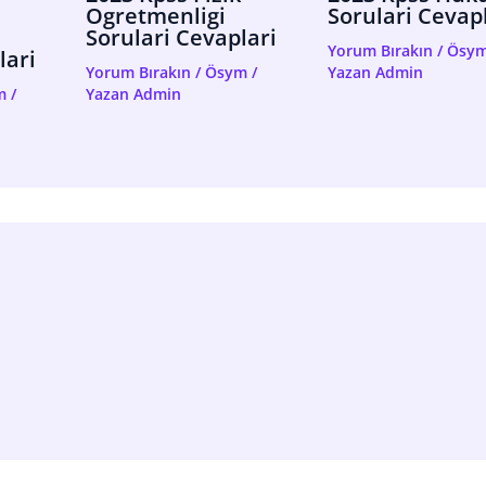
Ogretmenligi
Sorulari Cevap
Sorulari Cevaplari
Yorum Bırakın
/
Ösy
lari
Yorum Bırakın
/
Ösym
/
Yazan
Admin
m
/
Yazan
Admin