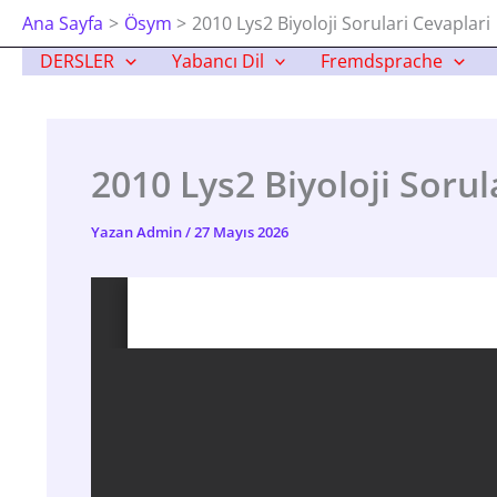
İçeriğe
Ana Sayfa
Ösym
2010 Lys2 Biyoloji Sorulari Cevaplari
Atla
DERSLER
Yabancı Dil
Fremdsprache
2010 Lys2 Biyoloji Sorul
Yazan
Admin
/
27 Mayıs 2026