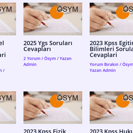
el
2025 Ygs Soruları
2023 Kpss Egit
Cevapları
Bilimleri Sorul
ri
Cevaplari
2 Yorum
/
Ösym
/ Yazan
Admin
Yorum Bırakın
/
Ösy
m
/
Yazan
Admin
2023 Kpss Fizik
2023 Kpss Huk