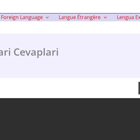
Foreign Language
Langue Étrangère
Lengua Ex
ari Cevaplari