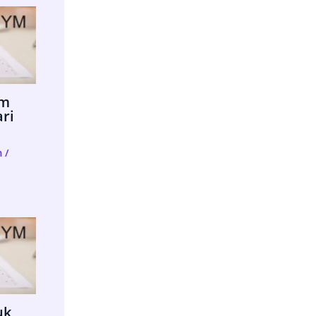
im
ari
m
/
uk