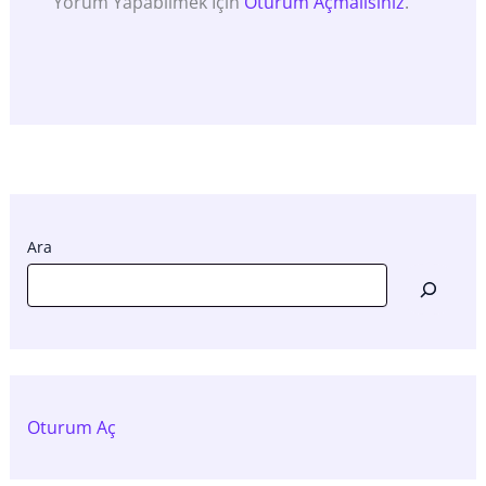
Yorum Yapabilmek Için
Oturum Açmalısınız
.
Ara
Oturum Aç