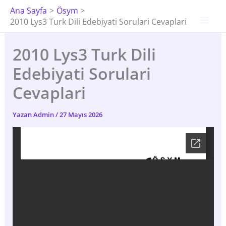
İçeriğe
Ana Sayfa
Ösym
Atla
2010 Lys3 Turk Dili Edebiyati Sorulari Cevaplari
2010 Lys3 Turk Dili
Edebiyati Sorulari
Cevaplari
Yazan
Admin
/
27 Mayıs 2026