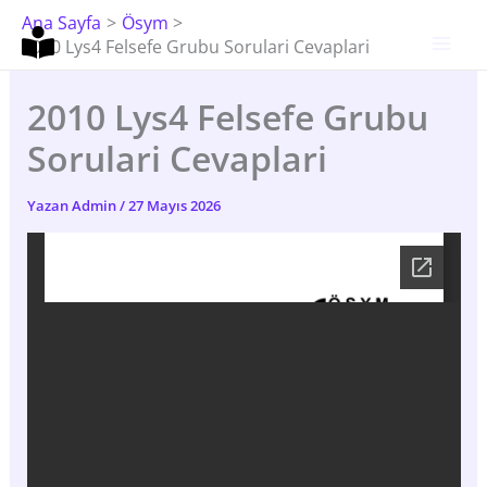
İçeriğe
Ana Sayfa
Ösym
Atla
2010 Lys4 Felsefe Grubu Sorulari Cevaplari
2010 Lys4 Felsefe Grubu
Sorulari Cevaplari
Yazan
Admin
/
27 Mayıs 2026