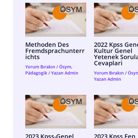
Methoden Des
2022 Kpss Gen
Fremdsprachunterr
Kultur Genel
Ichts
Yetenek Sorula
Cevaplari
Yorum Bırakın
/
Ösym
,
Pädagogik
/ Yazan
Admin
Yorum Bırakın
/
Ösy
Yazan
Admin
2023 Kpss-Genel
2023 Kpss Fen