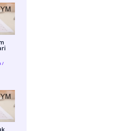
im
ari
m
/
uk