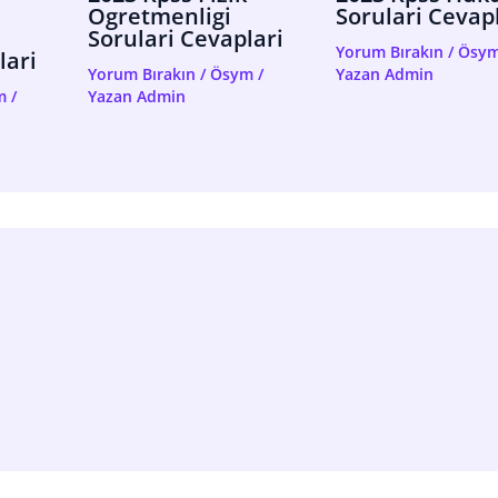
Ogretmenligi
Sorulari Cevap
Sorulari Cevaplari
Yorum Bırakın
/
Ösy
lari
Yorum Bırakın
/
Ösym
/
Yazan
Admin
m
/
Yazan
Admin