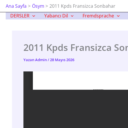
İçeriğe
Ana Sayfa
Ösym
2011 Kpds Fransizca Sonbahar
Atla
DERSLER
Yabancı Dil
Fremdsprache
2011 Kpds Fransizca S
Yazan
Admin
/
28 Mayıs 2026