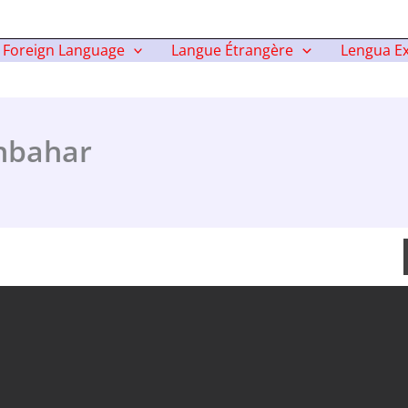
Foreign Language
Langue Étrangère
Lengua Ex
onbahar