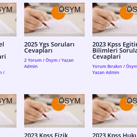
el
2025 Ygs Soruları
2023 Kpss Egit
Cevapları
Bilimleri Sorul
ri
Cevaplari
2 Yorum
/
Ösym
/ Yazan
Admin
Yorum Bırakın
/
Ösy
m
/
Yazan
Admin
2023 Kpss Fizik
2023 Kpss Huk