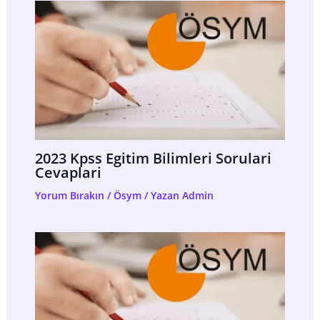
2023 Kpss Egitim Bilimleri Sorulari
Cevaplari
Yorum Bırakın
/
Ösym
/ Yazan
Admin