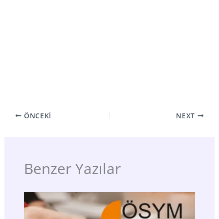
ÖNCEKI
NEXT
Benzer Yazılar