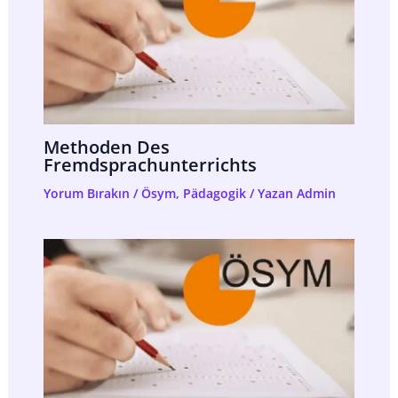
Methoden Des
Fremdsprachunterrichts
Yorum Bırakın
/
Ösym
,
Pädagogik
/ Yazan
Admin