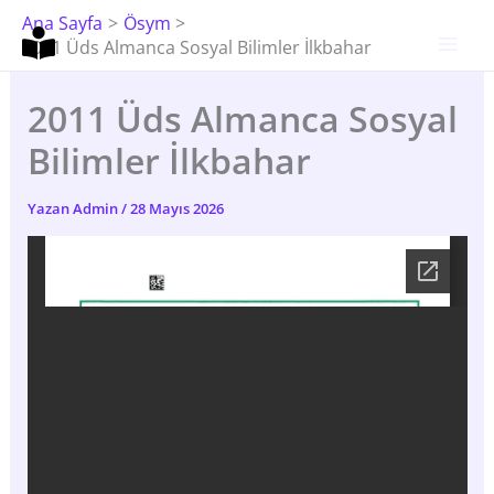
İçeriğe
Ana Sayfa
Ösym
Atla
2011 Üds Almanca Sosyal Bilimler İlkbahar
2011 Üds Almanca Sosyal
Bilimler İlkbahar
Yazan
Admin
/
28 Mayıs 2026