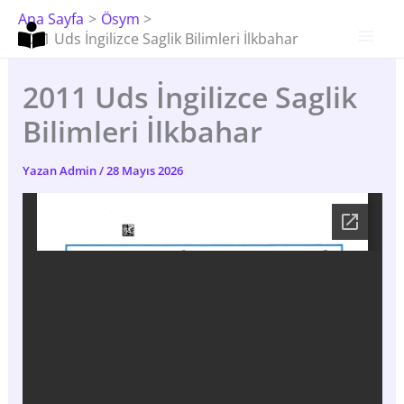
İçeriğe
Ana Sayfa
Ösym
Atla
2011 Uds İngilizce Saglik Bilimleri İlkbahar
2011 Uds İngilizce Saglik
Bilimleri İlkbahar
Yazan
Admin
/
28 Mayıs 2026