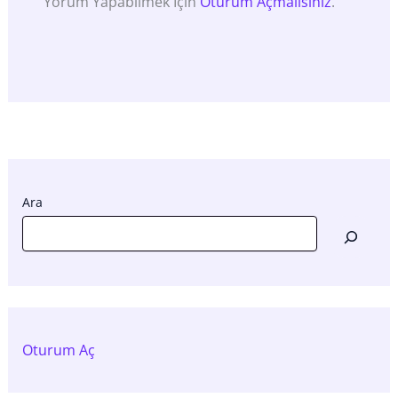
Yorum Yapabilmek Için
Oturum Açmalısınız
.
Ara
Oturum Aç