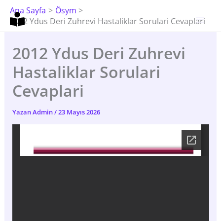
İçeriğe
Ana Sayfa
Ösym
Atla
2012 Ydus Deri Zuhrevi Hastaliklar Sorulari Cevaplari
2012 Ydus Deri Zuhrevi
Hastaliklar Sorulari
Cevaplari
Yazan
Admin
/
23 Mayıs 2026