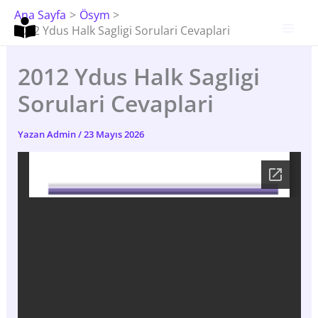
İçeriğe
Ana Sayfa
Ösym
Atla
2012 Ydus Halk Sagligi Sorulari Cevaplari
2012 Ydus Halk Sagligi
Sorulari Cevaplari
Yazan
Admin
/
23 Mayıs 2026