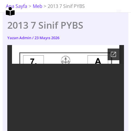
İçeriğe
Ana Sayfa
Meb
2013 7 Sinif PYBS
Atla
2013 7 Sinif PYBS
Yazan
Admin
/
23 Mayıs 2026