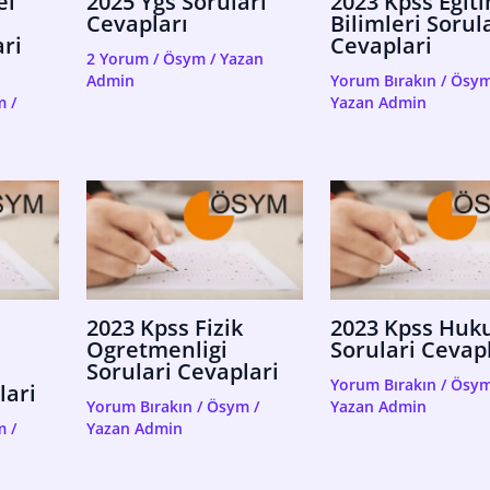
el
2025 Ygs Soruları
2023 Kpss Egit
Cevapları
Bilimleri Sorul
ri
Cevaplari
2 Yorum
/
Ösym
/ Yazan
Admin
Yorum Bırakın
/
Ösy
m
/
Yazan
Admin
2023 Kpss Fizik
2023 Kpss Huk
Ogretmenligi
Sorulari Cevap
Sorulari Cevaplari
Yorum Bırakın
/
Ösy
lari
Yorum Bırakın
/
Ösym
/
Yazan
Admin
m
/
Yazan
Admin