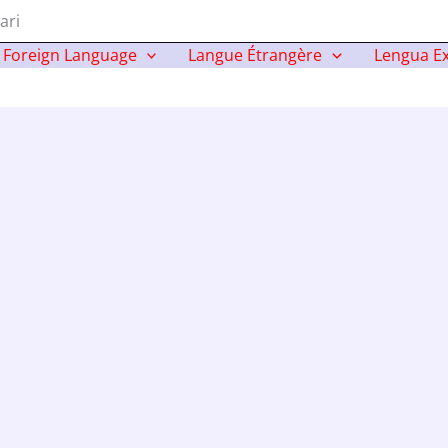
ari
Foreign Language
Langue Étrangère
Lengua Ex