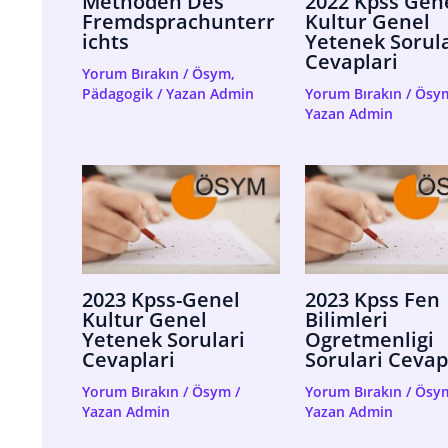
Methoden Des
2022 Kpss Gen
Fremdsprachunterr
Kultur Genel
Ichts
Yetenek Sorula
Cevaplari
Yorum Bırakın
/
Ösym
,
Pädagogik
/ Yazan
Admin
Yorum Bırakın
/
Ösy
Yazan
Admin
2023 Kpss-Genel
2023 Kpss Fen
Kultur Genel
Bilimleri
Yetenek Sorulari
Ogretmenligi
Cevaplari
Sorulari Cevap
Yorum Bırakın
/
Ösym
/
Yorum Bırakın
/
Ösy
Yazan
Admin
Yazan
Admin