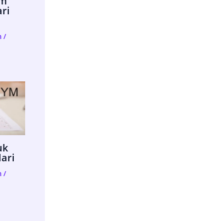
im
ari
m
/
uk
lari
m
/