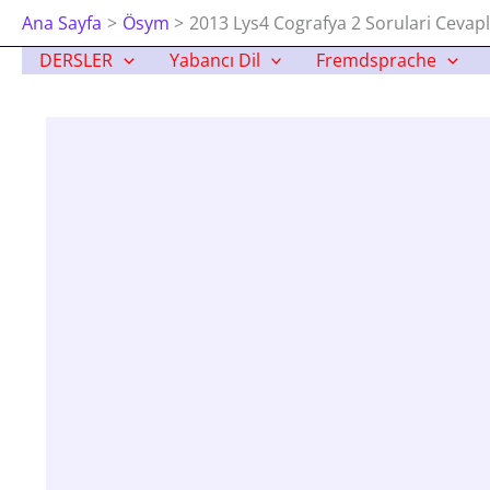
İçeriğe
Ana Sayfa
Ösym
2013 Lys4 Cografya 2 Sorulari Cevapl
Atla
DERSLER
Yabancı Dil
Fremdsprache