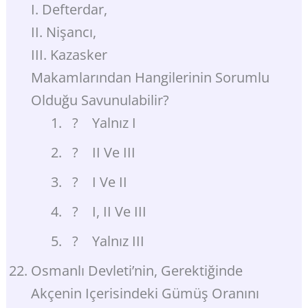
I. Defterdar,
II. Nişancı,
III. Kazasker
Makamlarından Hangilerinin Sorumlu
Olduğu Savunulabilir?
? Yalnız I
? II Ve III
? I Ve II
? I, II Ve III
? Yalnız III
Osmanlı Devleti’nin, Gerektiğinde
Akçenin Içerisindeki Gümüş Oranını