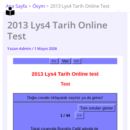
İçeriğe
Ana Sayfa
Ösym
2013 Lys4 Tarih Online Test
Atla
2013 Lys4 Tarih Online
Test
Yazan
Admin
/
1 Mayıs 2026