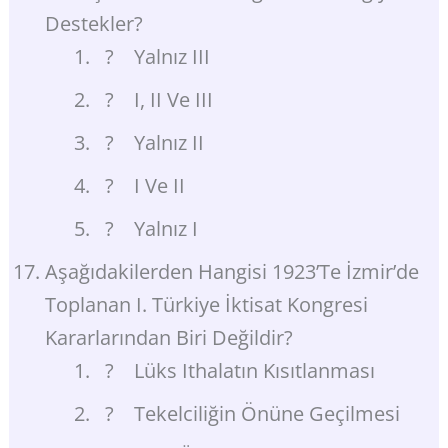
Destekler?
? Yalnız III
? I, II Ve III
? Yalnız II
? I Ve II
? Yalnız I
Aşağıdakilerden Hangisi 1923’te İzmir’de
Toplanan I. Türkiye İktisat Kongresi
Kararlarından Biri Değildir?
? Lüks Ithalatın Kısıtlanması
? Tekelciliğin Önüne Geçilmesi