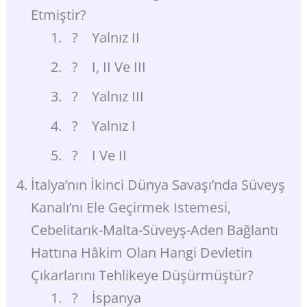
Etmiştir?
? Yalnız II
? I, II Ve III
? Yalnız III
? Yalnız I
? I Ve II
İtalya’nın İkinci Dünya Savaşı’nda Süveyş
Kanalı’nı Ele Geçirmek Istemesi,
Cebelitarık-Malta-Süveyş-Aden Bağlantı
Hattına Hâkim Olan Hangi Devletin
Çıkarlarını Tehlikeye Düşürmüştür?
? İspanya