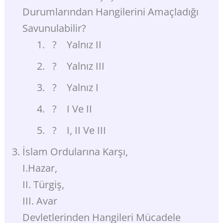
Durumlarından Hangilerini Amaçladığı
Savunulabilir?
? Yalnız II
? Yalnız III
? Yalnız I
? I Ve II
? I, II Ve III
İslam Ordularına Karşı,
I.Hazar,
II. Türgiş,
III. Avar
Devletlerinden Hangileri Mücadele