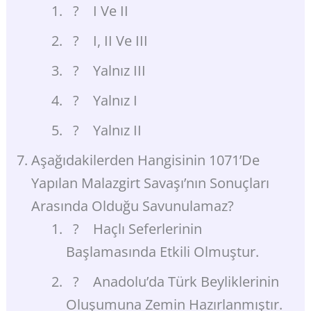
? I Ve II
? I, II Ve III
? Yalnız III
? Yalnız I
? Yalnız II
Aşağıdakilerden Hangisinin 1071’de
Yapılan Malazgirt Savaşı’nın Sonuçları
Arasında Olduğu Savunulamaz?
? Haçlı Seferlerinin
Başlamasında Etkili Olmuştur.
? Anadolu’da Türk Beyliklerinin
Oluşumuna Zemin Hazırlanmıştır.