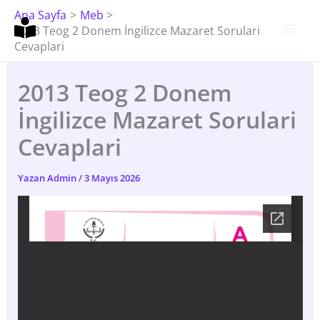
İçeriğe
Ana Sayfa
Meb
Atla
2013 Teog 2 Donem İngilizce Mazaret Sorulari
Cevaplari
2013 Teog 2 Donem
İngilizce Mazaret Sorulari
Cevaplari
Yazan
Admin
/
3 Mayıs 2026