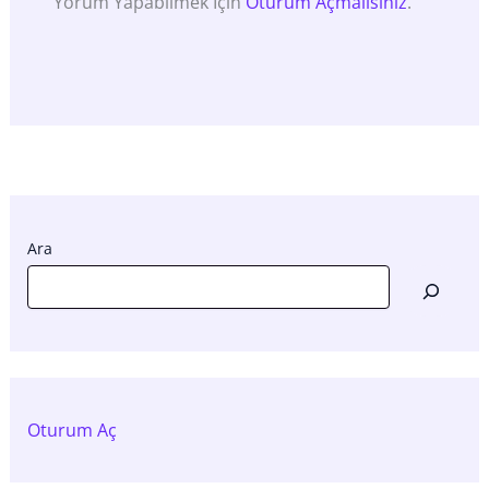
Yorum Yapabilmek Için
Oturum Açmalısınız
.
Ara
Oturum Aç