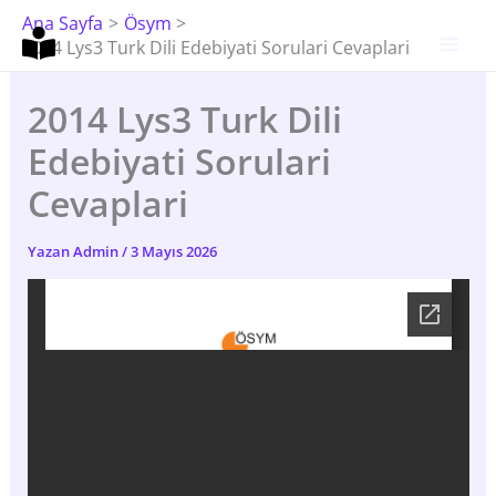
İçeriğe
Ana Sayfa
Ösym
Atla
2014 Lys3 Turk Dili Edebiyati Sorulari Cevaplari
2014 Lys3 Turk Dili
Edebiyati Sorulari
Cevaplari
Yazan
Admin
/
3 Mayıs 2026