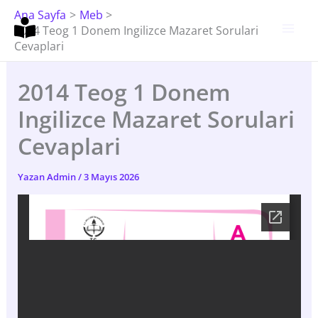
İçeriğe
Ana Sayfa
Meb
Atla
2014 Teog 1 Donem Ingilizce Mazaret Sorulari
Cevaplari
2014 Teog 1 Donem
Ingilizce Mazaret Sorulari
Cevaplari
Yazan
Admin
/
3 Mayıs 2026