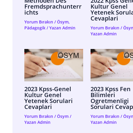
Methoden Des
2022 Kpss Gen
Fremdsprachunterr
Kultur Genel
Ichts
Yetenek Sorula
Cevaplari
Yorum Bırakın
/
Ösym
,
Pädagogik
/ Yazan
Admin
Yorum Bırakın
/
Ösy
Yazan
Admin
2023 Kpss-Genel
2023 Kpss Fen
Kultur Genel
Bilimleri
Yetenek Sorulari
Ogretmenligi
Cevaplari
Sorulari Cevap
Yorum Bırakın
/
Ösym
/
Yorum Bırakın
/
Ösy
Yazan
Admin
Yazan
Admin