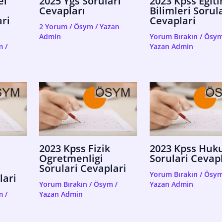
el
2025 Ygs Soruları
2023 Kpss Egit
Cevapları
Bilimleri Sorul
ri
Cevaplari
2 Yorum
/
Ösym
/ Yazan
Admin
Yorum Bırakın
/
Ösy
m
/
Yazan
Admin
2023 Kpss Fizik
2023 Kpss Huk
Ogretmenligi
Sorulari Cevap
Sorulari Cevaplari
Yorum Bırakın
/
Ösy
lari
Yorum Bırakın
/
Ösym
/
Yazan
Admin
m
/
Yazan
Admin