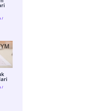
im
ari
m
/
uk
lari
m
/