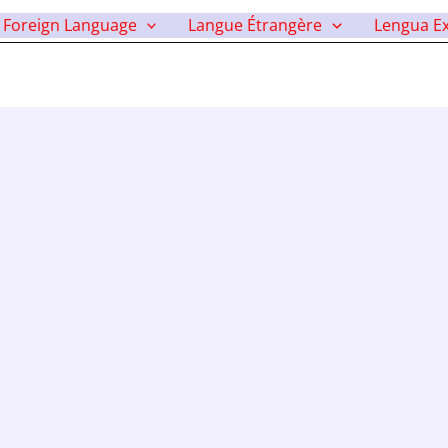
i Sonbahar
Foreign Language
Langue Étrangère
Lengua Ex